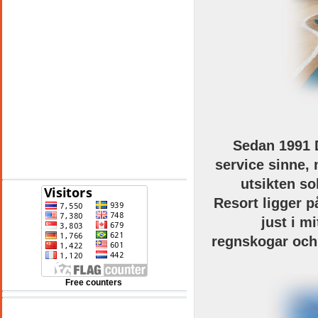
Sedan 1991
service
sinne,
See 10-Day Forecast
utsikten
so
Resort
ligger p
just
i mi
regnskogar
och
Free counters