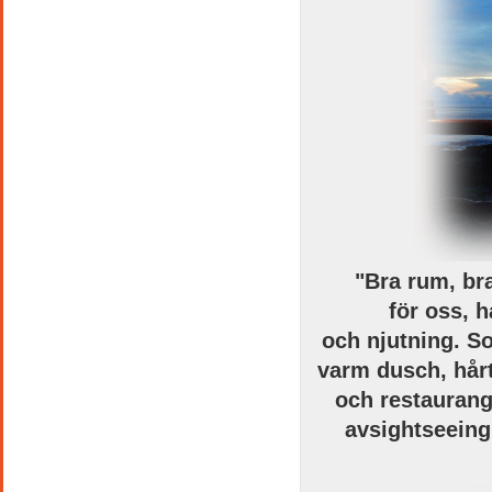
"Bra
rum
, br
för
oss, h
och
njutning.
So
varm dusch,
hår
och
restaurang
av
sightseeing