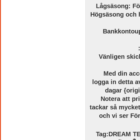
Lågsäsong
: F
Högsäsong
och 
Bankkontoup
Vänligen skic
Med din
acc
logga in
detta a
dagar
{
orig
Notera
att p
tackar
så mycket
och vi ser
Fö
Tag:
DREAM T